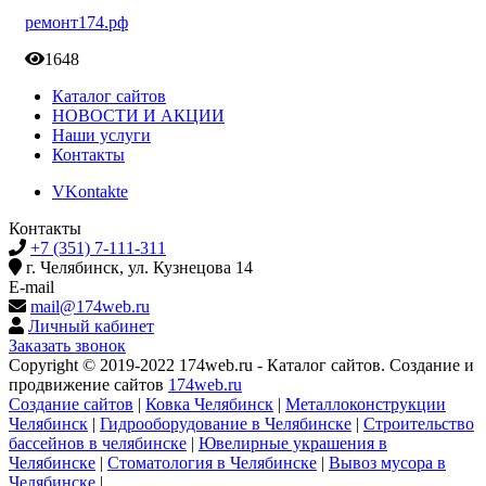
ремонт174.рф
1648
Каталог сайтов
НОВОСТИ И АКЦИИ
Наши услуги
Контакты
VKontakte
Контакты
+7 (351) 7-111-311
г. Челябинск, ул. Кузнецова 14
E-mail
mail@174web.ru
Личный кабинет
Заказать звонок
Copyright © 2019-2022 174web.ru - Каталог сайтов. Создание и
продвижение сайтов
174web.ru
Создание сайтов
|
Ковка Челябинск
|
Металлоконструкции
Челябинск
|
Гидрооборудование в Челябинске
|
Строительство
бассейнов в челябинске
|
Ювелирные украшения в
Челябинске
|
Стоматология в Челябинске
|
Вывоз мусора в
Челябинске
|